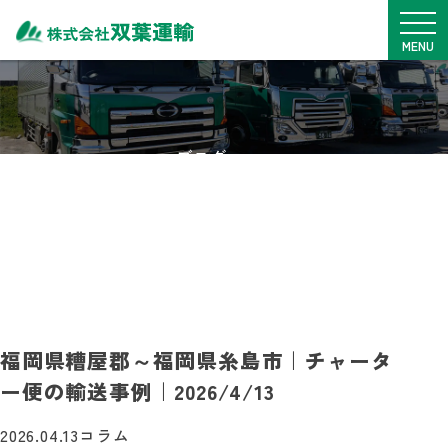
メニュ
MENU
TOP
サービス内容
ブログ
車両一覧
BLOG
拠点紹介
安全・SDGs
実績・事例
料金表
採用情報
福岡県糟屋郡～福岡県糸島市｜チャータ
ー便の輸送事例｜2026/4/13
0968-76-1775
月~金
9：00~17：00
2026.04.13
コラム