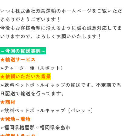
いつも株式会社双葉運輸のホームページをご覧いただ
自動見積り
きありがとうございます！
今後もお客様希望に沿えるように誠心誠意対応してま
お問い合わせ
いりますので、よろしくお願いいたします！
～今回の輸送事例～
★輸送サービス
➢チャーター便（スポット）
★依頼いただいた背景
➢飲料ペットボトルキャップの輸送です。不定期で当
日配送で輸送を行ってます。
★商材
➢飲料ペットボトルキャップ（パレット）
★発地～着地
➢福岡県糟屋郡～福岡県糸島市
★使用トラック