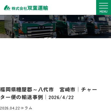
メニュ
MENU
TOP
サービス内容
ブログ
車両一覧
BLOG
拠点紹介
安全・SDGs
実績・事例
料金表
採用情報
福岡県糟屋郡～八代市 宮崎市｜チャー
ター便の輸送事例｜2026/4/22
0968-76-1775
月~金
9：00~17：00
2026.04.22
コラム