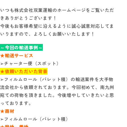
いつも株式会社双葉運輸のホームページをご覧いただ
自動見積り
きありがとうございます！
今後もお客様希望に沿えるように誠心誠意対応してま
お問い合わせ
いりますので、よろしくお願いいたします！
～今回の輸送事例～
★輸送サービス
➢チャーター便（スポット）
★依頼いただいた背景
➢フィルムロール（パレット積）の輸送案件を大手物
流会社から依頼されております。今回初めて、南九州
宛ての荷物を頂きました。今後増やしていきたいと思
っております。
★商材
➢フィルムロール（パレット積）
★発地～着地