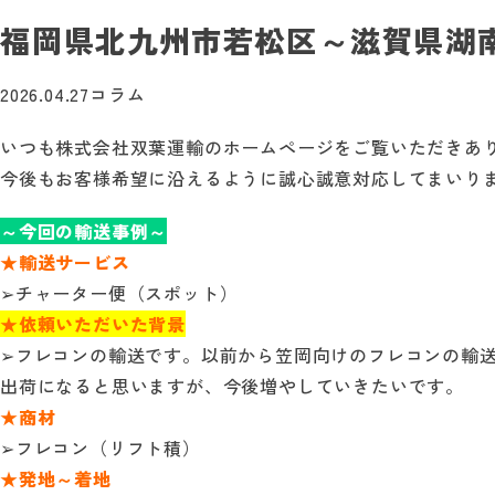
福岡県北九州市若松区～滋賀県湖南市
2026.04.27
コラム
いつも株式会社双葉運輸のホームページをご覧いただきあ
今後もお客様希望に沿えるように誠心誠意対応してまいり
～今回の輸送事例～
★輸送サービス
➢チャーター便（スポット）
★依頼いただいた背景
➢フレコンの輸送です。以前から笠岡向けのフレコンの輸
出荷になると思いますが、今後増やしていきたいです。
★商材
➢フレコン（リフト積）
★発地～着地