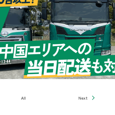
All
Next