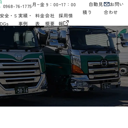
自動見
お問い
月~金
9：00~17：00
0968-76-1775
積り
合わせ
安全・S
実績・
料金
会社
採用情
DGs
事例
表
概要
報