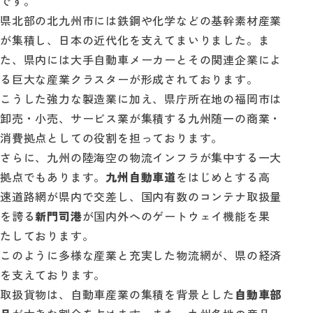
です。
県北部の北九州市には鉄鋼や化学などの基幹素材産業
が集積し、日本の近代化を支えてまいりました。ま
た、県内には大手自動車メーカーとその関連企業によ
る巨大な産業クラスターが形成されております。
こうした強力な製造業に加え、県庁所在地の福岡市は
卸売・小売、サービス業が集積する九州随一の商業・
消費拠点としての役割を担っております。
さらに、九州の陸海空の物流インフラが集中する一大
拠点でもあります。
九州自動車道
をはじめとする高
速道路網が県内で交差し、国内有数のコンテナ取扱量
を誇る
新門司港
が国内外へのゲートウェイ機能を果
たしております。
このように多様な産業と充実した物流網が、県の経済
を支えております。
取扱貨物は、自動車産業の集積を背景とした
自動車部