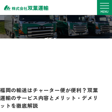
メニュ
MENU
TOP
サービス内容
ブログ
車両一覧
BLOG
拠点紹介
安全・SDGs
実績・事例
料金表
採用情報
福岡の輸送はチャーター便が便利？双葉
運輸のサービス内容とメリット・デメリ
0968-76-1775
ットを徹底解説
月~金
9：00~17：00