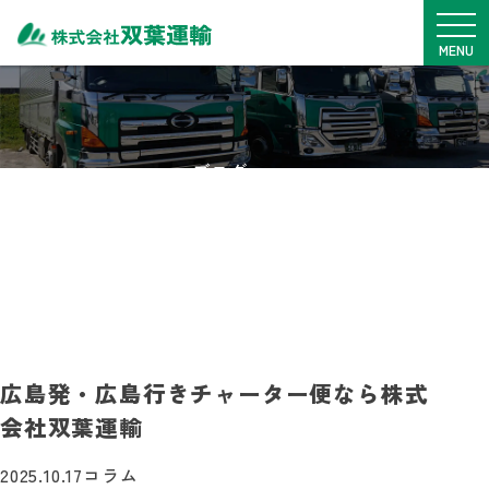
メニュ
MENU
TOP
サービス内容
ブログ
車両一覧
BLOG
拠点紹介
安全・SDGs
実績・事例
料金表
採用情報
広島発・広島行きチャーター便なら株式
会社双葉運輸
0968-76-1775
月~金
9：00~17：00
2025.10.17
コラム