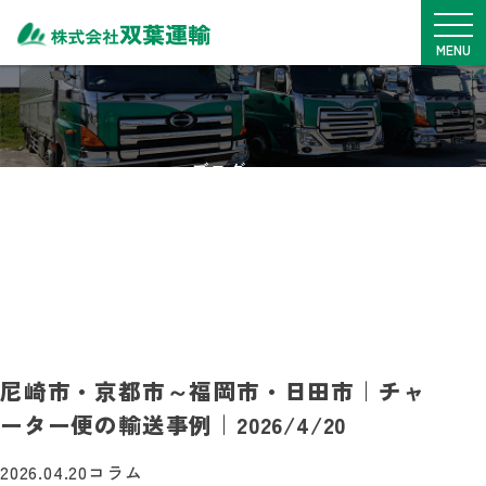
メニュ
MENU
TOP
サービス内容
ブログ
車両一覧
BLOG
拠点紹介
安全・SDGs
実績・事例
料金表
採用情報
尼崎市・京都市～福岡市・日田市｜チャ
ーター便の輸送事例｜2026/4/20
0968-76-1775
月~金
9：00~17：00
2026.04.20
コラム