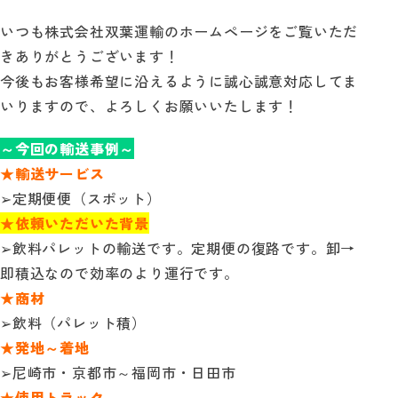
いつも株式会社双葉運輸のホームページをご覧いただ
自動見積り
きありがとうございます！
今後もお客様希望に沿えるように誠心誠意対応してま
お問い合わせ
いりますので、よろしくお願いいたします！
～今回の輸送事例～
★輸送サービス
➢定期便便（スポット）
★依頼いただいた背景
➢飲料パレットの輸送です。定期便の復路です。卸→
即積込なので効率のより運行です。
★商材
➢飲料（パレット積）
★発地～着地
➢尼崎市・京都市～福岡市・日田市
★使用トラック