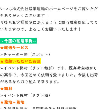
いつも株式会社双葉運輸のホームページをご覧いただ
自動見積り
きありがとうございます！
今後もお客様希望に沿えるように誠心誠意対応してま
お問い合わせ
いりますので、よろしくお願いいたします！
～今回の輸送事例～
★輸送サービス
➢チャーター便（スポット）
★依頼いただいた背景
➢イベント機材（リフト積卸）です。既存荷主様から
の案件で、今回初めて依頼を受けました。今後も出荷
があるなら取り組んで参ります。
★商材
➢イベント機材（リフト積）
★発地～着地
➢佐賀県佐賀市～長野県北佐久郡軽井沢町