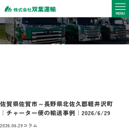
メニュ
MENU
TOP
サービス内容
ブログ
車両一覧
BLOG
拠点紹介
安全・SDGs
実績・事例
料金表
採用情報
佐賀県佐賀市～長野県北佐久郡軽井沢町
｜チャーター便の輸送事例｜2026/6/29
0968-76-1775
月~金
9：00~17：00
2026.06.29
コラム