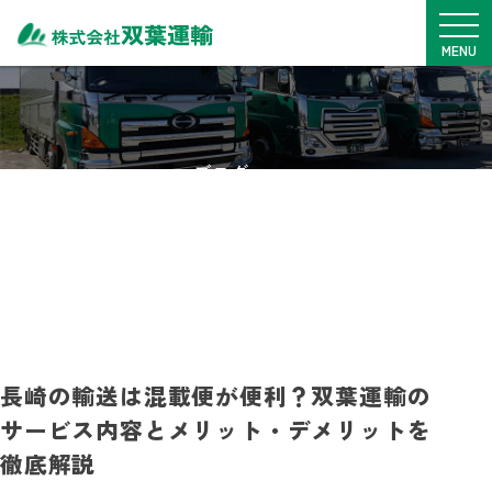
メニュ
MENU
TOP
サービス内容
ブログ
車両一覧
BLOG
拠点紹介
安全・SDGs
実績・事例
料金表
採用情報
長崎の輸送は混載便が便利？双葉運輸の
サービス内容とメリット・デメリットを
0968-76-1775
徹底解説
月~金
9：00~17：00