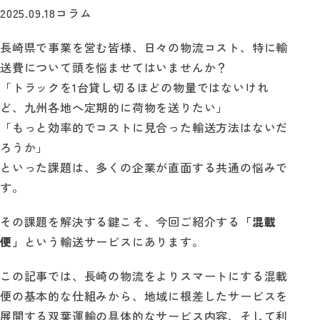
2025.09.18
コラム
自動見積り
長崎県で事業を営む皆様、日々の物流コスト、特に輸
送費について頭を悩ませてはいませんか？
お問い合わせ
「トラックを1台貸し切るほどの物量ではないけれ
ど、九州各地へ定期的に荷物を送りたい」
「もっと効率的でコストに見合った輸送方法はないだ
ろうか」
といった課題は、多くの企業が直面する共通の悩みで
す。
その課題を解決する鍵こそ、今回ご紹介する
「混載
便」
という輸送サービスにあります。
この記事では、長崎の物流をよりスマートにする混載
便の基本的な仕組みから、地域に根差したサービスを
展開する双葉運輸の具体的なサービス内容、そして利